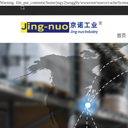
Warning: file_put_contents(/home/jngy2jwngg9y/wwwroot/source/cache/license
首页