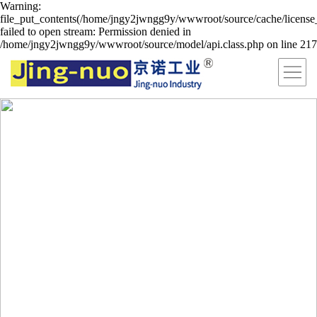
Warning:
file_put_contents(/home/jngy2jwngg9y/wwwroot/source/cache/license
failed to open stream: Permission denied in
/home/jngy2jwngg9y/wwwroot/source/model/api.class.php on line 217