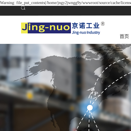
Warning: file_put_contents(/home/jngy2jwngg9y/wwwroot/source/cache/license
首页