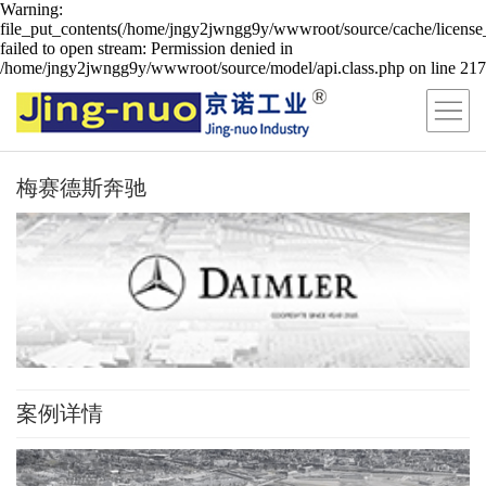
Warning:
file_put_contents(/home/jngy2jwngg9y/wwwroot/source/cache/license
failed to open stream: Permission denied in
/home/jngy2jwngg9y/wwwroot/source/model/api.class.php on line 217
梅赛德斯奔驰
案例详情